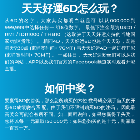
天天好運6D怎么玩？
从6D的名字，大家其实都明白就是可 以从000,000到
999,999中选择任何一 组6位数字。 最低下注金额为USD1 /
RM1 / IDR1000 / THB10 （这取决于天天好运支持的当地国
家/地区货币） 。 相同4D，天天好运6D也是个天天彩，既是
每天7:30点 (柬埔寨时间+ 7GMT) 与天天好运4D一起进行开彩
(柬埔寨时间+ 7GMT) 。 一如往日， 天天好运粉丝们可以从我
们的网站，APP以及我们官方的Facebook频道实时观看开彩
直播。
如何中奖？
要赢得6D的首奖，那么您所购买的六位 数号码必须于当天的开
彩6D成绩吻合匹 配。由于我们不限制购买6D的注码， 因此最
高奖金可能会有所不同。如上面所说的，如果您赢得了头奖，
您将以每 一元赢取150,000元；如果您购买的是十元，则赢取
一百五十万。